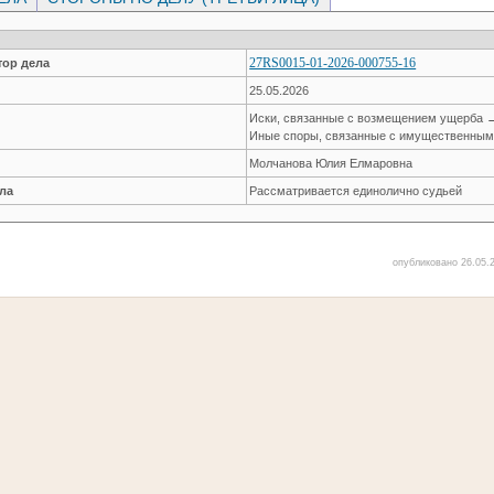
27RS0015-01-2026-000755-16
ор дела
25.05.2026
Иски, связанные с возмещением ущерба 
Иные споры, связанные с имущественным
Молчанова Юлия Елмаровна
ла
Рассматривается единолично судьей
опубликовано 26.05.2