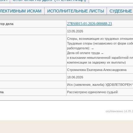
ЛЛЕКТИВНЫМ ИСКАМ
ИСПОЛНИТЕЛЬНЫЕ ЛИСТЫ
СУДЕБНЫЕ
27RS0015-01-2026-000688-23
ор дела
13.05.2026
Споры, возникающие из трудовых отноше
Трудовые споры (независимо от форм соб
работодателя): →
Дела об оплате труда →
о взыскании невыплаченной заработной пла
компенсации за задержку их выплаты)
Стромилова Екатерина Александровна
18.06.2026
Иск (заявление, жалоба) УДОВЛЕТВОРЕ
ла
Рассмотрено единолично судьей
опубликовано 14.05.2