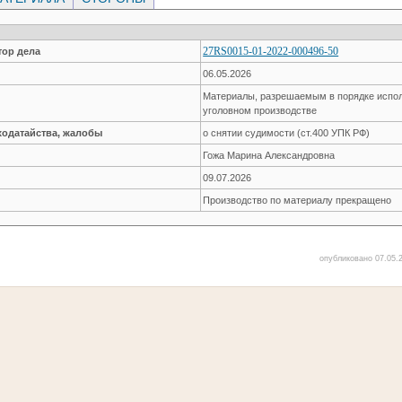
27RS0015-01-2022-000496-50
ор дела
06.05.2026
Материалы, разрешаемым в порядке испол
уголовном производстве
ходатайства, жалобы
о снятии судимости (ст.400 УПК РФ)
Гожа Марина Александровна
09.07.2026
Производство по материалу прекращено
опубликовано 07.05.2