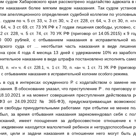
м судом Хабаровского края рассмотрено ходатайство адвоката в 
ти наказания более мягким видом наказания. Так судом установ
четом апелляционного определения судебной коллегии по уголовным
удом по ч. 5 ст. 33, ч. 3 ст. 30, ч. 2 ст. 228, ст. 64, ч. 3 ст. 30, п. «г»
,ст. 64, ч. 3 ст. 69, ст. 73 УК РФ к 7 годам лишения свободы, условно
2 ст. 228, ч. 5 ст. 74, ст. 70 УК РФ (приговор от 14.05.2015) к 9
 000 рублей, с отбыванием наказания в исправительной кол
одского суда от … неотбытая часть наказания в виде лишен
на срок 4 года 4 месяца 13 дней с удержанием 10% из заработ
лнительное наказание в виде штрафа постановлено исполнять само
3, п. «г» ч. 4 ст. 228.1, ч. 1 ст. 70, п. «а» ч. 1 ст. 71 УК РФ (пригово
с отбыванием наказания в исправительной колонии особого режима.
ь в суд в интересах осужденного Р. с ходатайством
о замене не
зания. В обоснование указал, что преступление Р . по приговору о
18.10.2021 и на момент совершения преступления действовала р
 ФЗ от 24.09.2022 № 365-ФЗ), предусматривающая возможнос
ия свободы принудительными работами при отбытии не менее по
тбыл, за время отбывания наказания зарекомендовал себя с по
сканий, имеет поощрения за добросовестное отношение к т
о иждивении находится малолетний ребенок и нетрудоспособные р
ения, цели и задачи наказания в отношении него могут быть д