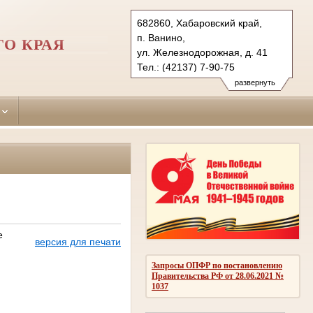
682860, Хабаровский край,
п. Ванино,
О КРАЯ
ул. Железнодорожная, д. 41
Тел.: (42137) 7-90-75
vaninsky.hbr@sudrf.ru
развернуть
е
версия для печати
Запросы ОПФР по постановлению
Правительства РФ от 28.06.2021 №
1037