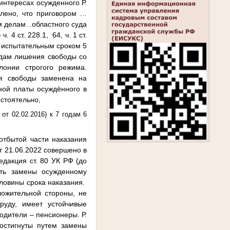
интересах осужденного Р.
лено, что п
риговором …
 делам ..областного суда
 ч. 4 ст. 228.1, 64, ч. 1 ст.
, с испытательным сроком 5
 годам лишения свободы со
онии строгого режима.
ия свободы заменена на
ной платы осуждённого в
стоятельно,
р от 02.02.2016) к 7 годам 6
отбытой части наказания
т 21.06.2022 совершено в
едакция ст. 80 УК РФ (до
ть замены осужденному
ловины срока наказания.
ложительной стороны, не
руду, имеет устойчивые
одители – пенсионеры. Р.
остигнуты путем замены