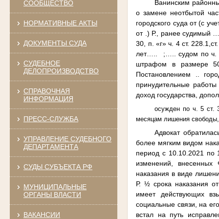
Ванинским районны
СООБЩЕСТВО
о замене неотбытой час
городского суда от (с у
НОРМАТИВНЫЕ АКТЫ
от .) Р., ранее судимый …. с
ДОКУМЕНТЫ СУДА
30, п. «г» ч. 4 ст. 228.1
лет….. ;….. судом по ч. 
СУДЕБНОЕ
штрафом в размере 50
ДЕЛОПРОИЗВОДСТВО
Постановлением .. гор
принудительные работы 
СПРАВОЧНАЯ
доход государства, допо
ИНФОРМАЦИЯ
осужден по ч. 5 ст. 3
ПРЕСС-СЛУЖБА
месяцам лишения свободы, 
Адвокат обратилас
УПРАВЛЕНИЕ СУДЕБНОГО
более мягким видом нака
ДЕПАРТАМЕНТА
период с 10.10.2021 по 
изменений, внесенных
СУДЫ СУБЪЕКТА РФ
наказания в виде лишен
Р. ½ срока наказания о
МУНИЦИПАЛЬНЫЕ
имеет действующих взы
ОРГАНЫ ВЛАСТИ
социальные связи, на ег
ВАКАНСИИ
встал на путь исправл