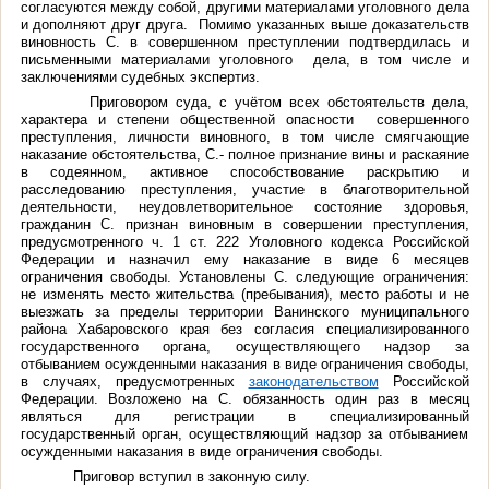
согласуются между собой, другими материалами уголовного дела
и дополняют друг друга. Помимо указанных выше доказательств
виновность С. в совершенном преступлении подтвердилась и
письменными материалами уголовного дела, в том числе и
заключениями судебных экспертиз.
Приговором суда, с учётом всех обстоятельств дела,
характера и степени общественной опасности совершенного
преступления, личности виновного, в том числе смягчающие
наказание обстоятельства,
С.- полное признание вины и раскаяние
в содеянном, активное способствование раскрытию и
расследованию преступления, участие в благотворительной
деятельности, неудовлетворительное состояние здоровья,
гражданин С.
признан виновным
в совершении преступления,
предусмотренного ч.
1
ст.
222
У
головного кодекса Российской
Федерации
и назнач
ил
е
му
наказание
в виде
6 месяцев
ограничения свободы
. Установлены С. следующие ограничения:
не
из
менять мест
о
жительства
(
пребывания
), место работы и
не
выезжать за пределы территории
Ванинского муниципального
района Хабаровского края без согласия специализированного
государственного органа, осуществляющего надзор за
отбыванием осужденными наказания в виде ограничения свободы,
в случаях, предусмотренных
законодательством
Российской
Федерации
. Возложено на С.
обязанност
ь
один раз в месяц
являться для регистрации в специализированный
государственный орган, осуществляющий надзор за отбыванием
осужденными наказания в виде ограничения свобод
ы.
Приговор вступил в законную силу.