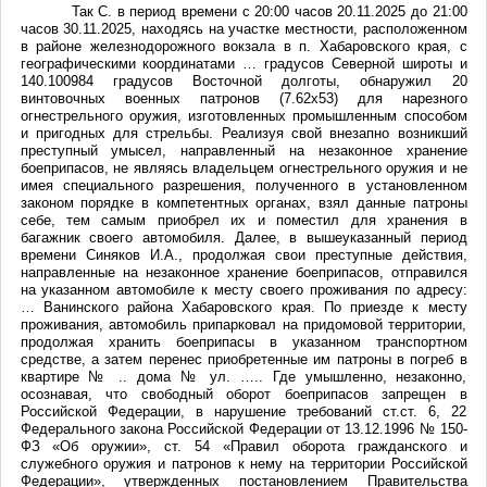
Так С. в период времени с 20:00 часов 20.11.2025 до 21:00
часов 30.11.2025, находясь на участке местности, расположенном
в районе железнодорожного вокзала в п. Хабаровского края, с
географическими координатами … градусов Северной широты и
140.100984 градусов Восточной долготы, обнаружил 20
винтовочных военных патронов (7.62x53) для нарезного
огнестрельного оружия, изготовленных промышленным способом
и пригодных для стрельбы. Реализуя свой внезапно возникший
преступный умысел, направленный на незаконное хранение
боеприпасов, не являясь владельцем огнестрельного оружия и не
имея специального разрешения, полученного в установленном
законом порядке в компетентных органах, взял данные патроны
себе, тем самым приобрел их и поместил для хранения в
багажник своего автомобиля. Далее, в вышеуказанный период
времени Синяков И.А., продолжая свои преступные действия,
направленные на незаконное хранение боеприпасов, отправился
на указанном автомобиле к месту своего проживания по адресу:
… Ванинского района Хабаровского края. По приезде к месту
проживания, автомобиль припарковал на придомовой территории,
продолжая хранить боеприпасы в указанном транспортном
средстве, а затем перенес приобретенные им патроны в погреб в
квартире № .. дома № ул. ….. Где умышленно, незаконно,
осознавая, что свободный оборот боеприпасов запрещен в
Российской Федерации, в нарушение требований ст.ст. 6, 22
Федерального закона Российской Федерации от 13.12.1996 № 150-
ФЗ «Об оружии», ст. 54 «Правил оборота гражданского и
служебного оружия и патронов к нему на территории Российской
Федерации», утвержденных постановлением Правительства