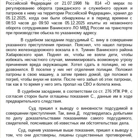
Российской Федерации от 21.07.1998 № 814 «О мерах по
регулированию оборота гражданского и служебного оружия и
патронов к нему на территории Российской Федерации», хранил до
05.12.2025, когда они были обнаружены и в период времени с
08:53 часов до 09:50 часов 05.12.2025 изъяты из незаконного
оборота сотрудниками Ванинского ЛО МВД России на транспорте
при производстве обыска по указанному адресу.
В судебном заседании подсудимый С. вину в совершении
указанного преступления признал. Пояснил, что нашел патроны
около железнодорожного вокзала в п. Тумнин Ванинского района
Хабаровского края. Поднял их, чтобы не взяли дети, чтобы
избежать несчастного случая, минимизировать возможную угрозу
причинения вреда окружающим. Хотел сдать в полицию, но не
дозвонился. В поселке у них нет отделения полиции. Положил
патроны в свою машину, а затем привез домой, где положил в
погреб, чтобы внуки не взяли. После чего забыл об этих патронах,
так как в то время у него зять пропал на СВО и болела жена.
В судебном заседании, в соответствии со ст. 276 УПК РФ, с
согласия сторон были оглашены показания С., данные им в ходе
предварительного следствия.
Суд пришел к выводу о виновности подсудимой в
совершении преступления. Так, вина Д. подтвердилась добытыми
по делу доказательствами показаниями самого подсудимого,
свидетелей, пояснивших об известных им обстоятельствах дела.
Суд, оценив указанные выше показания, пришел к выводу о
том, что они достоверны, лишены существенных противоречий,