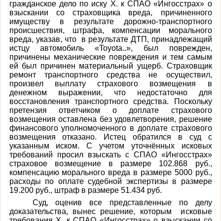
гражданское дело по иску Х. к СПАО «Ингосстрах» о
взыскании со страховщика вреда, причиненного
имуществу в результате дорожно-транспортного
происшествия, штрафа, компенсации морального
вреда, указав, что в результате ДТП, принадлежащий
истцу автомобиль «Toyota..», был поврежден,
причинены механические повреждения и тем самым
ей был причинен материальный ущерб. Страховщик
ремонт транспортного средства не осуществил,
произвел выплату страхового возмещения в
денежном выражении, что недостаточно для
восстановления транспортного средства. Поскольку
претензия ответчиком о доплате страхового
возмещения оставлена без удовлетворения, решение
финансового уполномоченного в доплате страхового
возмещения отказано. Истец обратился в суд с
указанным иском. С учетом уточнённых исковых
требований просил взыскать с СПАО «Ингосстрах»
страховое возмещение в размере 102.868 руб.,
компенсацию морального вреда в размере 5000 руб.,
расходы по оплате судебной экспертизы в размере
19.200 руб., штраф в размере 51.434 руб.
Суд, оценив все представленные по делу
доказательства, вынес решение, которым и
сковые
требования Х. к СПАО «Ингосстрах» о взыскании со