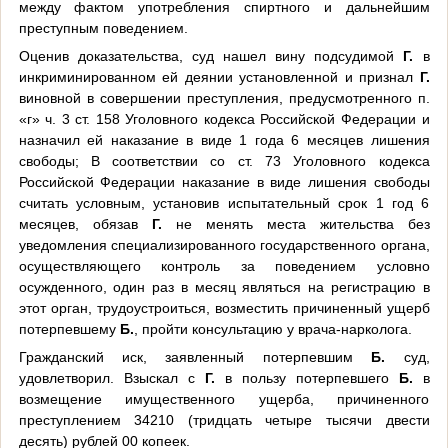
между фактом употребления спиртного и дальнейшим
преступным поведением.
Оценив доказательства, суд нашел вину подсудимой
Г.
в
инкриминированном ей деянии установленной и признал
Г.
виновной в совершении преступления, предусмотренного п.
«г» ч. 3 ст. 158 Уголовного кодекса Российской Федерации и
назначил ей наказание в виде 1 года 6 месяцев лишения
свободы; В соответствии со ст. 73 Уголовного кодекса
Российской Федерации наказание в виде лишения свободы
считать условным, установив испытательный срок 1 год 6
месяцев, обязав
Г.
не менять места жительства без
уведомления специализированного государственного органа,
осуществляющего контроль за поведением условно
осужденного, один раз в месяц являться на регистрацию в
этот орган, трудоустроиться, возместить причиненный ущерб
потерпевшему
Б.
, пройти консультацию у врача-нарколога.
Гражданский иск, заявленный потерпевшим
Б.
суд,
удовлетворил. Взыскал с
Г.
в пользу потерпевшего
Б.
в
возмещение имущественного ущерба, причиненного
преступлением 34210 (тридцать четыре тысячи двести
десять) рублей 00 копеек.