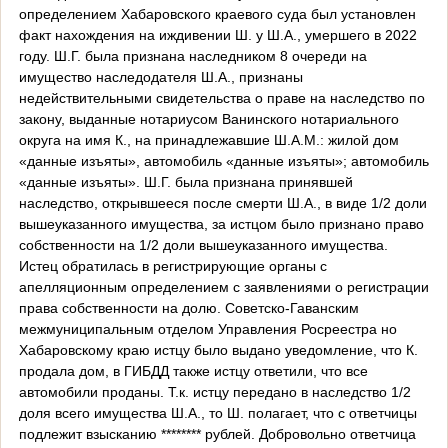
определением Хабаровского краевого суда был установлен
факт нахождения на иждивении Ш. у Ш.А., умершего в 2022
году. Ш.Г. была признана наследником 8 очереди на
имущество наследодателя Ш.А., признаны
недействительными свидетельства о праве на наследство по
закону, выданные нотариусом Ванинского нотариального
округа на имя К., на принадлежавшие Ш.А.М.: жилой дом
«данные изъяты», автомобиль «данные изъяты»; автомобиль
«данные изъяты». Ш.Г. была признана принявшей
наследство, открывшееся после смерти Ш.А., в виде 1/2 доли
вышеуказанного имущества, за истцом было признано право
собственности на 1/2 доли вышеуказанного имущества.
Истец обратилась в регистрирующие органы с
апелляционным определением с заявлениями о регистрации
права собственности на долю. Советско-Гаванским
межмуниципальным отделом Управления Росреестра но
Хабаровскому краю истцу было выдано уведомление, что К.
продала дом, в ГИБДД также истцу ответили, что все
автомобили проданы. Т.к. истцу передано в наследство 1/2
доля всего имущества Ш.А., то Ш. полагает, что с ответчицы
подлежит взысканию ******** рублей. Добровольно ответчица