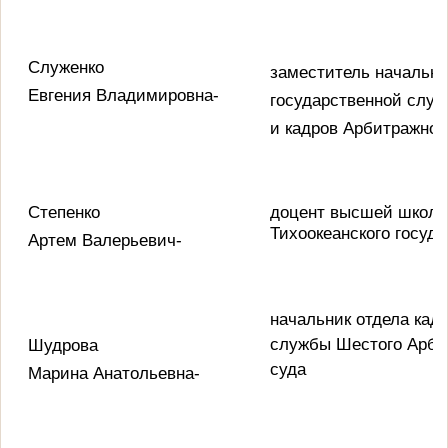
Служенко
заместитель начальни
Евгения Владимировна-
государственной слу
и кадров Арбитражног
Степенко
доцент высшей школы
Тихоокеанского госуд
Артем Валерьевич-
начальник отдела кад
службы Шестого Арби
Шудрова
суда
Марина Анатольевна-